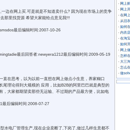
·
网上
·
网上
一边在网上买.可是就是不知道卖什么? 因为现在市场上的竞争
·
在网
那里找货源 希望大家能给点意见我!!!
·
从旧
·
如何
msdos最后编辑时间:2007-10-26
·
内衣
·
在淘宝
·
如何
·
网上
die最后回答者:newyera1212最后编辑时间:2009-05-19
·
怎样
·
大三淘
·
怎么
·
做so
直在思考，以为以前一直想在网上做点小生意，养家糊口
长尾理论得到大规模的 应用，比如B2B的阿里巴巴就是典型的
有，大家都期望卖那些无运输、不过期的产品最方便，比如电
1最后编辑时间:2008-07-27
水电厂管理生产,现在企业卖断了,下岗了,做过几样生意都不