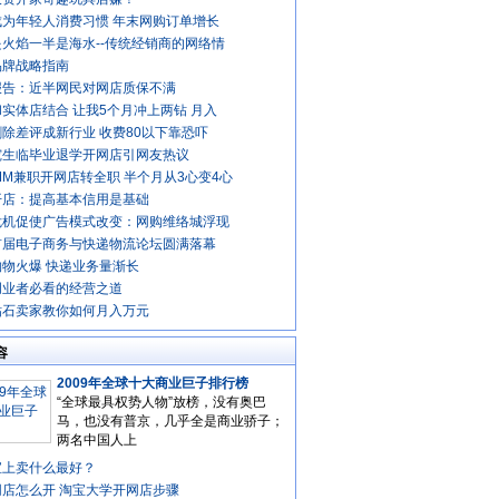
成为年轻人消费习惯 年末网购订单增长
火焰一半是海水--传统经销商的网络情
品牌战略指南
报告：近半网民对网店质保不满
实体店结合 让我5个月冲上两钻 月入
除差评成新行业 收费80以下靠恐吓
究生临毕业退学开网店引网友热议
MM兼职开网店转全职 半个月从3心变4心
开店：提高基本信用是基础
危机促使广告模式改变：网购维络城浮现
首届电子商务与快递物流论坛圆满落幕
购物火爆 快递业务量渐长
创业者必看的经营之道
钻石卖家教你如何月入万元
容
2009年全球十大商业巨子排行榜
“全球最具权势人物”放榜，没有奥巴
马，也没有普京，几乎全是商业骄子；
两名中国人上
宝上卖什么最好？
网店怎么开 淘宝大学开网店步骤