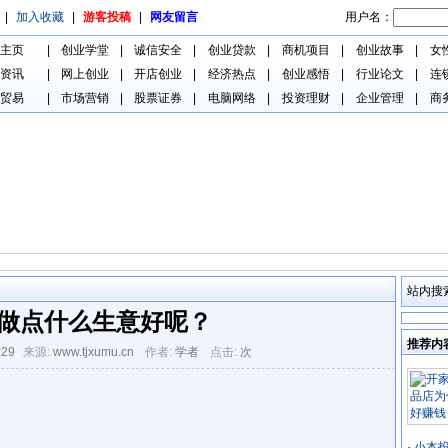
用户名：
|
加入收藏
|
游客投稿
|
网友留言
主页
|
创业学堂
|
诚信安全
|
创业贷款
|
商机项目
|
创业故事
|
女
资讯
|
网上创业
|
开店创业
|
经济热点
|
创业感悟
|
行业论文
|
连
贸易
|
市场营销
|
股票证券
|
电脑网络
|
投资理财
|
企业管理
|
商
站内搜
做点什么生意好呢？
推荐内
:29
来源:
www.tjxumu.cn
作者:
学者
点击:
次
·
小本