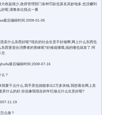
很大收益很少,政府管理部门各种罚款也莫名其妙地多,也没赚到
么好呢,请教各位指点一番
a最后编辑时间:2008-01-05
卖什么东西好呢?现在的社会生意不好做啊,网上什么东西也
么东西更迎合消费者的青睐呢?好难搞懂哦,搞的懂也就发了,呵
尽.
uifa最后编辑时间:2008-07-16
什么？
我要干点什么,我手里也就能拿出2万多块钱,我想着在网上卖
知道弄什么的好,你说像我现在的年纪做点什么生意好呢?
7-11-19
怎么做？