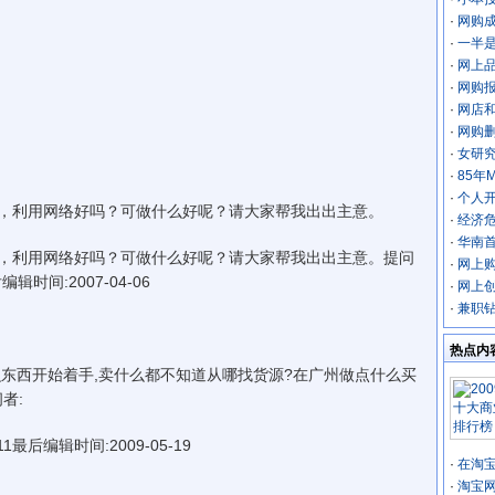
·
网购
·
一半是
·
网上
·
网购
·
网店和
·
网购删
·
女研
·
85年
·
个人
利用网络好吗？可做什么好呢？请大家帮我出出主意。
·
经济
·
华南
利用网络好吗？可做什么好呢？请大家帮我出出主意。提问
·
网上
最后编辑时间:2007-04-06
·
网上
·
兼职
热点内
西开始着手,卖什么都不知道从哪找货源?在广州做点什么买
者:
11最后编辑时间:2009-05-19
·
在淘
·
淘宝