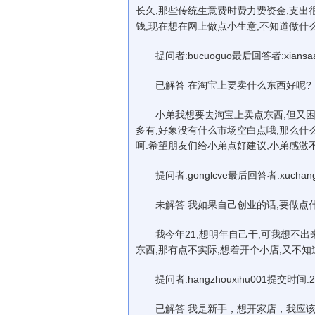
长久,那些传统生意费时费力费资金,支出
钱,现在想在网上做点小生意,不知道做什
提问者:bucuoguo最后回答者:xiansaa
已解答 在淘宝上要卖什么东西好呢?
小弟我想要去淘宝上卖点东西,但又困惑
多有,好象没有什么市场空白点哦,那么什
呵.希望朋友们给小弟点好建议,小弟感激不
提问者:gonglcve最后回答者:xuchangh
未解答 我如果自己创业的话,要做点
我今年21,想明年自己干,可我想不出来
东西,那有点不实际,想着开个小店,又不
提问者:hangzhouxihu001提交时间:200
已解答 我是新手，想开家店，我应该