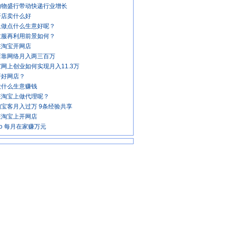
购物盛行带动快递行业增长
开店卖什么好
上做点什么生意好呢？
衣服再利用前景如何？
在淘宝开网店
店靠网络月入两三百万
网上创业如何实现月入11.3万
开好网店？
做什么生意赚钱
在淘宝上做代理呢？
宝客月入过万 9条经验共享
在淘宝上开网店
ho 每月在家赚万元