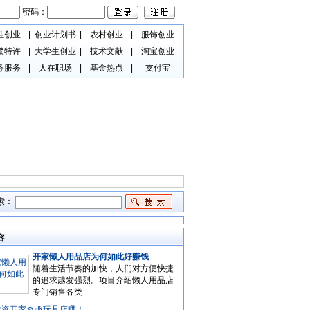
密码：
性创业
|
创业计划书
|
农村创业
|
服饰创业
锁特许
|
大学生创业
|
技术文献
|
淘宝创业
务服务
|
人在职场
|
基金热点
|
支付宝
索：
容
开家懒人用品店为何如此好赚钱
随着生活节奏的加快，人们对方便快捷
的追求越发强烈。项目介绍懒人用品店
专门销售各类
投资开家奇趣玩具店赚！