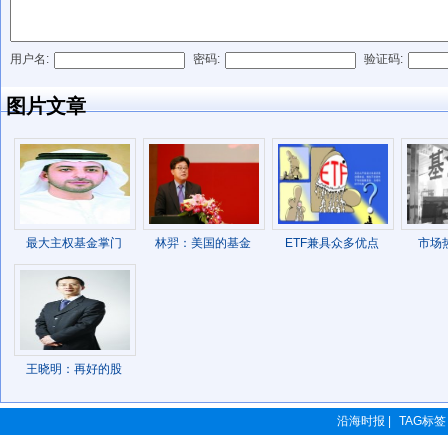
用户名:
密码:
验证码:
发表评论
图片文章
最大主权基金掌门
林羿：美国的基金
ETF兼具众多优点
市场
王晓明：再好的股
沿海时报 |
TAG标签