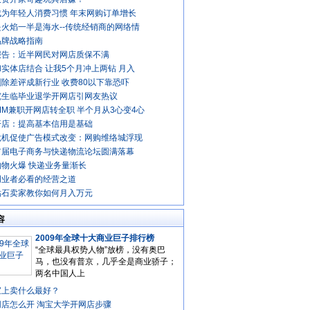
成为年轻人消费习惯 年末网购订单增长
火焰一半是海水--传统经销商的网络情
品牌战略指南
报告：近半网民对网店质保不满
实体店结合 让我5个月冲上两钻 月入
除差评成新行业 收费80以下靠恐吓
究生临毕业退学开网店引网友热议
MM兼职开网店转全职 半个月从3心变4心
开店：提高基本信用是基础
危机促使广告模式改变：网购维络城浮现
首届电子商务与快递物流论坛圆满落幕
购物火爆 快递业务量渐长
创业者必看的经营之道
钻石卖家教你如何月入万元
容
2009年全球十大商业巨子排行榜
“全球最具权势人物”放榜，没有奥巴
马，也没有普京，几乎全是商业骄子；
两名中国人上
宝上卖什么最好？
网店怎么开 淘宝大学开网店步骤