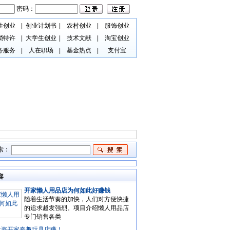
密码：
性创业
|
创业计划书
|
农村创业
|
服饰创业
锁特许
|
大学生创业
|
技术文献
|
淘宝创业
务服务
|
人在职场
|
基金热点
|
支付宝
索：
容
开家懒人用品店为何如此好赚钱
随着生活节奏的加快，人们对方便快捷
的追求越发强烈。项目介绍懒人用品店
专门销售各类
投资开家奇趣玩具店赚！