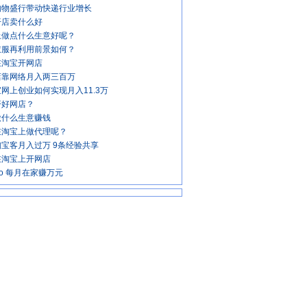
购物盛行带动快递行业增长
开店卖什么好
上做点什么生意好呢？
衣服再利用前景如何？
在淘宝开网店
店靠网络月入两三百万
网上创业如何实现月入11.3万
开好网店？
做什么生意赚钱
在淘宝上做代理呢？
宝客月入过万 9条经验共享
在淘宝上开网店
ho 每月在家赚万元