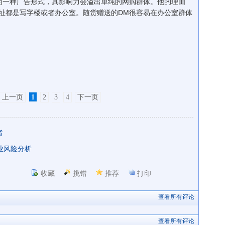
为一种广告形式，其影响力会溢出单纯的网购群体。他的理由
址都是写字楼或者办公室。随货赠送的DM很容易在办公室群体
上一页
1
2
3
4
下一页
者
业风险分析
收藏
挑错
推荐
打印
查看所有评论
查看所有评论