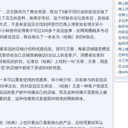
·
网上
·
网上
，店主陈琦为了整合资源，联合了5家不同行业的皇冠店做了
·
在网
出了店主的意料，效果非常好。这个经验在论坛发布后，其他皇
·
从旧
方式，于是有皇冠店主找到阿里巴巴商人博客知名博主宋小
·
如何
宋小林曾经在博客中写过200多个皇冠故事，在网商圈颇具号召
·
内衣
40家皇冠店，联合推出了一本名为《哈购》的DM杂志。
·
在淘宝
·
如何
家皇冠的店铺介绍和优惠信息。首印1万册，每家店铺随货赠送
·
网上
要是那些在自己店铺里购物达5次以上的老客户。消费者在拿到
·
怎样
·
大三淘
获得相应的折扣。记者在《哈购》上找到一句“天香，天香，我是
·
怎么
香堂”的店铺中获得了承诺的9折优惠。
·
做so
本可以重复使用的优惠券。宋小林介绍，目前参与的皇冠店
250单左右。而对皇冠店主来说，《哈购》又是一种客户资源互
冠店的客户群中传播自己的店铺。而且这种传播只需要投入极
要的是，这种传播形式直接面对精准的网购群体。
《哈购》上也印着自己最新推出的产品，总经理夏祖军认