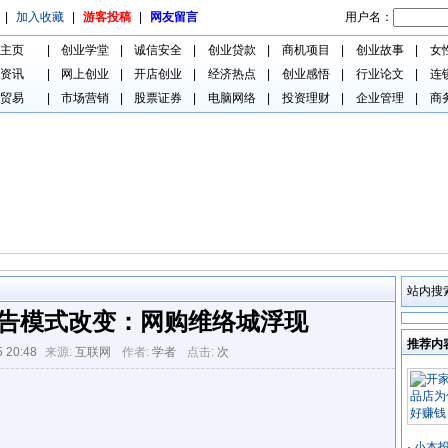
用户名：
|
加入收藏
|
游客投稿
|
网友留言
主页
|
创业学堂
|
诚信安全
|
创业贷款
|
商机项目
|
创业故事
|
女
资讯
|
网上创业
|
开店创业
|
经济热点
|
创业感悟
|
行业论文
|
连
贸易
|
市场营销
|
股票证券
|
电脑网络
|
投资理财
|
企业管理
|
商
站内搜
告模式改变：网购维络城浮现
推荐内
5 20:48
来源:
互联网
作者:
学者
点击:
次
·
小本