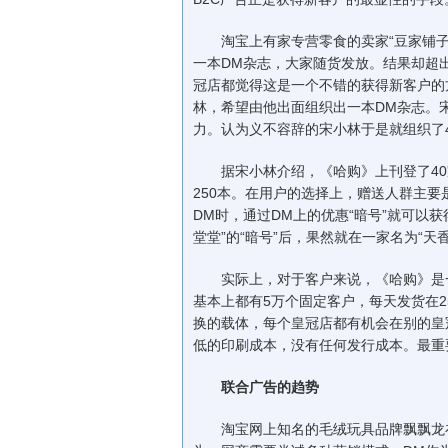
淘宝上有家专营零食的卖家“豆家铺子”
一本DM杂志，大家随货发放。结果却超
冠店都觉得这是一个不错的获得新客户的
林，希望由他出面组织出一本DM杂志。
力。认为义不容辞的宋小林于是就组织了
据宋小林介绍，《哈购》上刊登了40
250本。在用户的选择上，赠送人群主
DM时，通过DM上的优惠“暗号”就可以
堂堂”的“暗号”后，果然就在一家名为“天
实际上，对于客户来说，《哈购》是一
基本上都有5万个固定客户，每天发货在
换的载体，每个皇冠店都有机会在别的皇
低的印刷成本，没有任何发行成本。最重
联合广告的趋势
淘宝网上知名的毛绒玩具品牌飘飘龙在